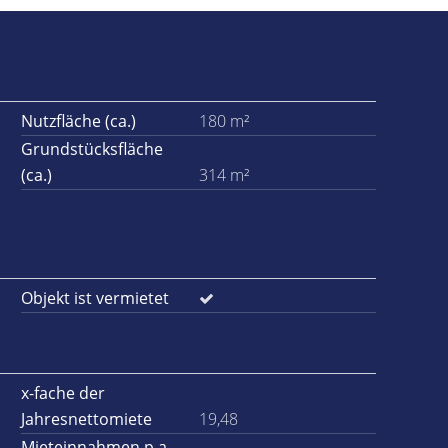
Nutzfläche (ca.)
180 m²
Grundstücksfläche
(ca.)
314 m²
Objekt ist vermietet
x-fache der
Jahresnettomiete
19,48
Mieteinnahmen p.a.