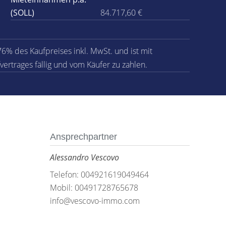
(SOLL)
84.717,60 €
76% des Kaufpreises inkl. MwSt. und ist mit
vertrages fällig und vom Käufer zu zahlen.
Ansprechpartner
Alessandro Vescovo
Telefon: 004921619049464
Mobil: 00491728765678
info@vescovo-immo.com