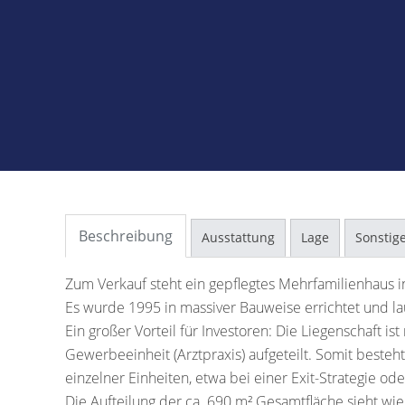
Beschreibung
Ausstattung
Lage
Sonstig
Zum Verkauf steht ein gepflegtes Mehrfamilienhaus
Es wurde 1995 in massiver Bauweise errichtet und la
Ein großer Vorteil für Investoren: Die Liegenschaft
Gewerbeeinheit (Arztpraxis) aufgeteilt. Somit besteht
einzelner Einheiten, etwa bei einer Exit-Strategie ode
Die Aufteilung der ca. 690 m² Gesamtfläche sieht wie 