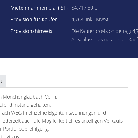
Mieteinnahmen p.a. (IST)
84.717,60 €
Provision für Käufer
4,76% inkl. MwSt.
Provisionshinweis
Die Käuferprovision beträgt 4,
Abschluss des notariellen Kauf
es
 in Mönchengladbach-Venn.
ufend instand gehalten.
 ist nach WEG in einzelne Eigentumswohnungen und
 jederzeit auch die Möglichkeit eines anteiligen Verkaufs
r Portfoliobereinigung.
folgt aus: